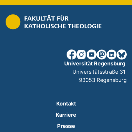
unsere Facebook-Seite (ex
unsere Instagram-Seit
unsere YouTube-Se
unsere Mastod
unsere Lin
unsere
Universität Regensburg
Universitätsstraße 31
93053
Regensburg
Kontakt
Karriere
Presse