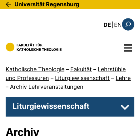
Direkt zum Inhalt
Universität Regensburg
: the c
DE
|
EN
Suchfo
Menü
Katholische Theologie
–
Fakultät
–
Lehrstühle
und Professuren
–
Liturgiewissenschaft
–
Lehre
–
Archiv Lehrveranstaltungen
Liturgiewissenschaft
Unter
Archiv