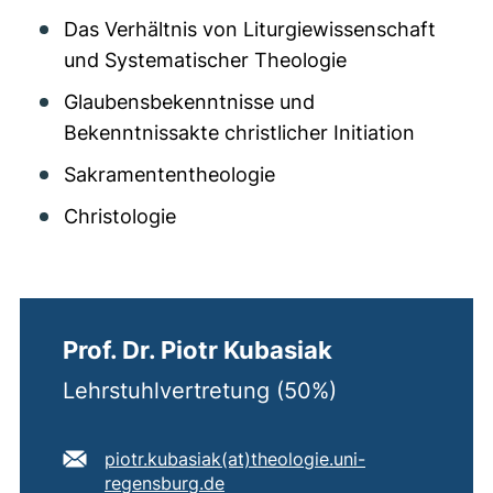
Das Verhältnis von Liturgiewissenschaft
und Systematischer Theologie
Glaubensbekenntnisse und
Bekenntnissakte christlicher Initiation
Sakramententheologie
Christologie
Prof. Dr. Piotr Kubasiak
Lehrstuhlvertretung (50%)
E-Mail Adresse:
piotr.kubasiak​(at)​theologie.uni-
(öffnet Ihr E-Mail-Programm)
regensburg.de