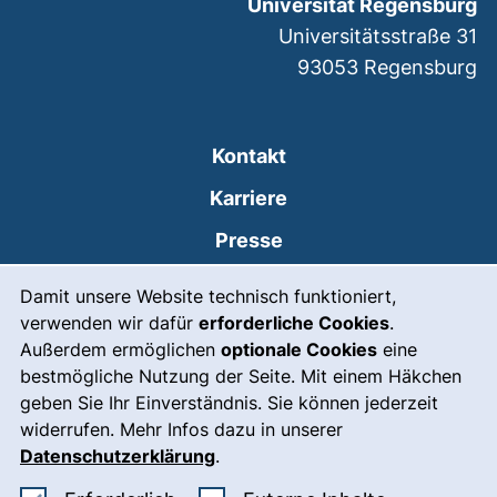
Universität Regensburg
Universitätsstraße 31
93053
Regensburg
Kontakt
Karriere
Presse
Cookie-Hinweis
(externer Link, öffnet
Intranet
Damit unsere Website technisch funktioniert,
verwenden wir dafür
erforderliche Cookies
.
Leichte Sprache
Außerdem ermöglichen
optionale Cookies
eine
Gebärdensprache
bestmögliche Nutzung der Seite. Mit einem Häkchen
geben Sie Ihr Einverständnis. Sie können jederzeit
(externer Link, öffnet
Notfall
widerrufen. Mehr Infos dazu in unserer
Impressum
Datenschutzerklärung
.
Barrierefreiheit