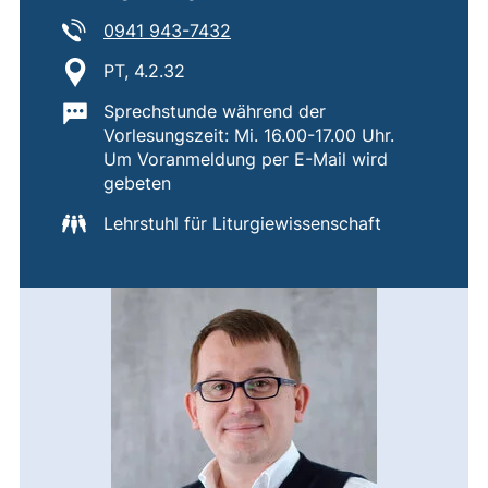
Tel:
(startet einen Telefonanruf, wen
0941 943-7432
Standort:
PT, 4.2.32
Wichtige Informationen:
Sprechstunde während der
Vorlesungszeit: Mi. 16.00-17.00 Uhr.
Um Voranmeldung per E-Mail wird
gebeten
Lehrstuhl für Liturgiewissenschaft