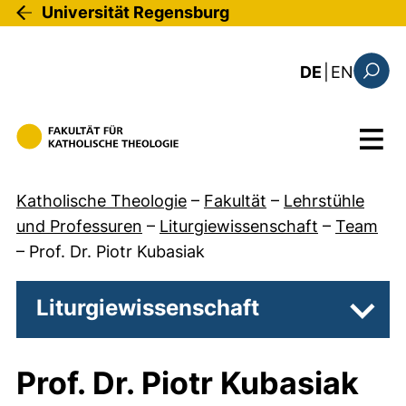
Direkt zum Inhalt
Universität Regensburg
: this 
DE
|
EN
Suchfo
Menü
Katholische Theologie
–
Fakultät
–
Lehrstühle
und Professuren
–
Liturgiewissenschaft
–
Team
–
Prof. Dr. Piotr Kubasiak
Liturgiewissenschaft
Unter
Prof. Dr. Piotr Kubasiak