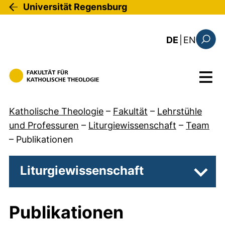
Direkt zum Inhalt
Universität Regensburg
: the c
DE
|
EN
Suchfo
Menü
Katholische Theologie
–
Fakultät
–
Lehrstühle
und Professuren
–
Liturgiewissenschaft
–
Team
–
Publikationen
Liturgiewissenschaft
Unter
Publikationen