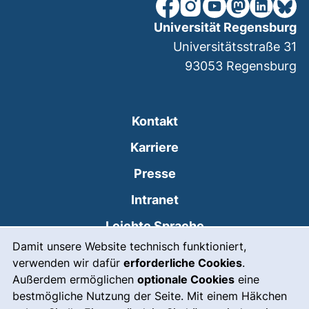
unsere Facebook-Seite (ex
unsere Instagram-Seit
unsere YouTube-Se
unsere Mastod
unsere Lin
unsere
Universität Regensburg
Universitätsstraße 31
93053
Regensburg
Kontakt
Karriere
Presse
(externer Link, öffnet
Intranet
Leichte Sprache
Cookie-Hinweis
Damit unsere Website technisch funktioniert,
Gebärdensprache
verwenden wir dafür
erforderliche Cookies
.
(externer Link, öffnet
Notfall
Außerdem ermöglichen
optionale Cookies
eine
bestmögliche Nutzung der Seite. Mit einem Häkchen
Impressum