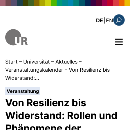
Direkt zum Inhalt
: the c
DE
|
EN
Suchfo
Menü
Start
–
Universität
–
Aktuelles
–
Veranstaltungskalender
–
Von Resilienz bis
Widerstand:…
:
Veranstaltung
Von Resilienz bis
Widerstand: Rollen und
Phänomene der