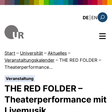
Direkt zum Inhalt
: the c
DE
|
EN
Suchfo
Menü
Start
–
Universität
–
Aktuelles
–
Veranstaltungskalender
–
THE RED FOLDER –
Theaterperformance…
:
Veranstaltung
THE RED FOLDER –
Theaterperformance mit
Livemusik