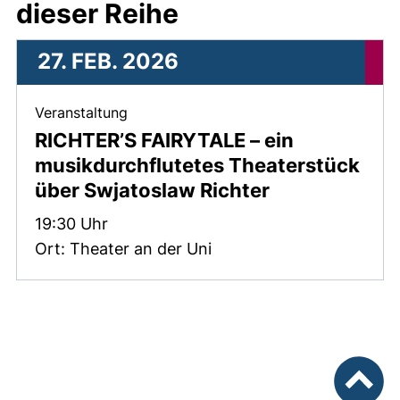
dieser Reihe
27. FEB. 2026
, 27. Februar 2026 .
Veranstaltung
RICHTER’S FAIRYTALE
– ein
musikdurchflutetes Theaterstück
über Swjatoslaw Richter
Zeit:
19:30 Uhr
Ort: Theater an der Uni