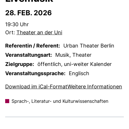
28. FEB. 2026
Zeit:
19:30 Uhr
Ort:
Theater an der Uni
Referentin / Referent:
Urban Theater Berlin
Veranstaltungsart:
Musik, Theater
Zielgruppe:
öffentlich, uni-weiter Kalender
Veranstaltungssprache:
Englisch
, 1 KB (öffnet neues Fens
(e
Download im iCal-Format
Weitere Informationen
Sprach-, Literatur- und Kulturwissenschaften