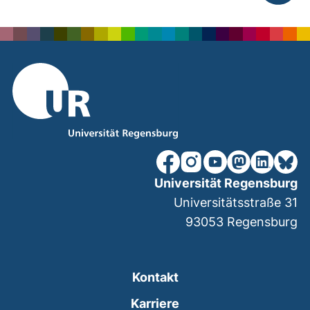
nach ob
unsere Facebook-Seite (ex
unsere Instagram-Seit
unsere YouTube-Se
unsere Mastod
unsere Lin
unsere
Universität Regensburg
Universitätsstraße 31
93053
Regensburg
Kontakt
Karriere