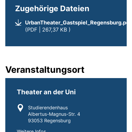
Zugehörige Dateien
UrbanTheater_Gastspiel_Regensburg.pdf
(öffnet neues Fenster). 
(PDF | 267,37 KB )
Veranstaltungsort
Theater an der Uni
Standort:
Studierendenhaus
Albertus-Magnus-Str. 4
93053 Regensburg
von
Theater an der Uni
(externer Link, öffnet neues Fenster)
Weitere Infos