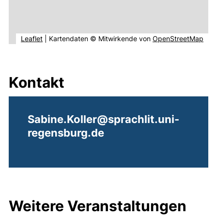
(externer Link, öffnet neues Fenster).
(ext
Leaflet
|
Kartendaten © Mitwirkende von
OpenStreetMap
Kontakt
Sabine.Koller@sprachlit.uni-
regensburg.de
Weitere Veranstaltungen