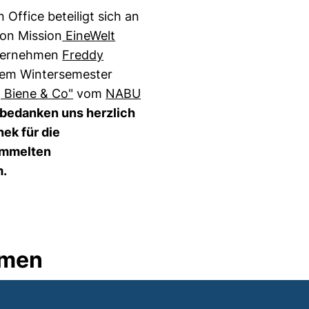
 Office beteiligt sich an
öffnet neues Fenster)
 von Mission
EineWelt
neues Fenster)
nternehmen
Freddy
s Fenster)
 dem Wintersemester
(externer Link, öffnet neues Fenster)
(externer Link, öffnet neues
 Biene & Co"
vom
NABU
 bedanken uns herzlich
hek für die
ammelten
m.
hmen