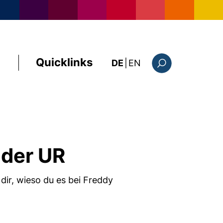
Quicklinks
: the current page i
DE
|
EN
Suchformular
 der UR
dir, wieso du es bei Freddy