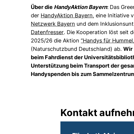
Über die
HandyAktion Bayern
:
Das Green
(externer Link, 
der
HandyAktion Bayern
, eine Initiative
(externer Link, öffnet 
Netzwerk Bayern
und dem Inklusionsu
(externer Link, öffnet neue
Datenfresser
. Die Kooperation löst seit
2025/26 die Aktion
“Handys für Hummel,
(Naturschutzbund Deutschland) ab.
Wir
beim Fahrdienst der Universitätsbibliot
Unterstützung beim Transport der ges
Handyspenden bis zum Sammelzentru
Kontakt aufne