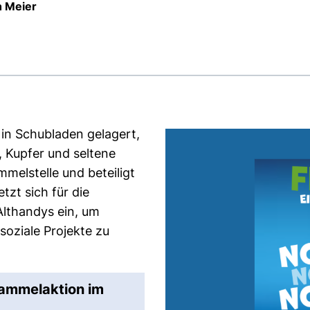
h Meier
in Schubladen gelagert,
, Kupfer und seltene
mmelstelle und beteiligt
r Link, öffnet neues Fenster)
etzt sich für die
lthandys ein, um
soziale Projekte zu
sammelaktion im