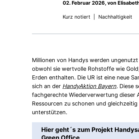
02. Februar 2026, von Elisabet
Kurz notiert
|
Nachhaltigkeit
Millionen von Handys werden ungenutzt 
obwohl sie wertvolle Rohstoffe wie Gold
Erden enthalten. Die UR ist eine neue Sa
(externe
sich an der
HandyAktion Bayern
.
Diese s
fachgerechte Wiederverwertung dieser A
Ressourcen zu schonen und gleichzeitig 
unterstützen.
Hier geht´s zum Projekt Handy
Green Office