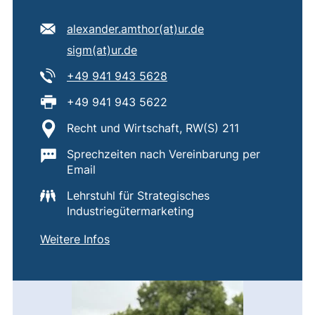
E-Mail Adresse:
(öffnet Ihr E-Mail-P
alexander.amthor​(at)​ur.de
Sekundäre E-Mail Adresse:
(öffnet Ihr E-Mail-Programm)
sigm​(at)​ur.de
Tel:
(startet einen Telefonanruf,
+49 941 943 5628
Fax:
+49 941 943 5622
Standort:
Recht und Wirtschaft, RW(S) 211
Wichtige Informationen:
Sprechzeiten nach Vereinbarung per
Email
Lehrstuhl für Strategisches
Industriegütermarketing
von
Alexander Amthor B.Sc., M.Sc.
(externer Link, öffnet neues Fenster)
Weitere Infos