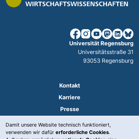
unsere Facebook-Seite (ex
unsere Instagram-Seit
unsere YouTube-Se
unsere Mastod
unsere Lin
unsere
Universität Regensburg
Universitätsstraße 31
93053
Regensburg
Kontakt
Karriere
Presse
Cookie-Hinweis
(externer Link, öffnet
Intranet
Damit unsere Website technisch funktioniert,
verwenden wir dafür
erforderliche Cookies
.
Leichte Sprache