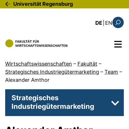
Direkt zum Inhalt
Universität Regensburg
: this 
DE
|
EN
Suchfo
Menü
Wirtschaftswissenschaften
–
Fakultät
–
Strategisches Industriegütermarketing
–
Team
–
Alexander Amthor
Strategisches
Industriegütermarketing
Unter