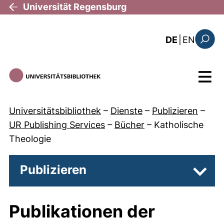
Direkt zum Inhalt
Universität Regensburg
: the c
DE
|
EN
Suchfo
Menü
Universitätsbibliothek
–
Dienste
–
Publizieren
–
UR Publishing Services
–
Bücher
–
Katholische
Theologie
Publizieren
Unter
Publikationen der