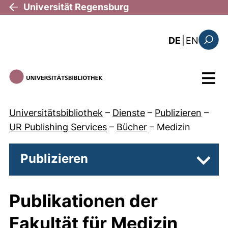
Direkt zum Inhalt
Universität Regensburg
: the c
DE
|
EN
Suchfo
Menü
Universitätsbibliothek
–
Dienste
–
Publizieren
–
UR Publishing Services
–
Bücher
–
Medizin
Publizieren
Unter
Publikationen der
Fakultät für Medizin