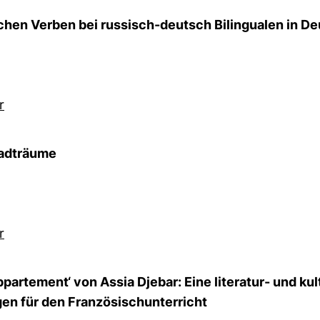
chen Verben bei russisch-deutsch Bilingualen in D
r
tadträume
r
partement‘ von Assia Djebar: Eine literatur- und ku
en für den Französischunterricht