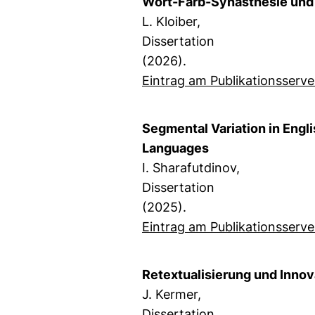
Wort-Farb-Synästhesie und 
L. Kloiber,
Dissertation
(2026).
Eintrag am Publikationsserve
Segmental Variation in Engl
Languages
I. Sharafutdinov,
Dissertation
(2025).
Eintrag am Publikationsserve
Retextualisierung und Innova
J. Kermer,
Dissertation