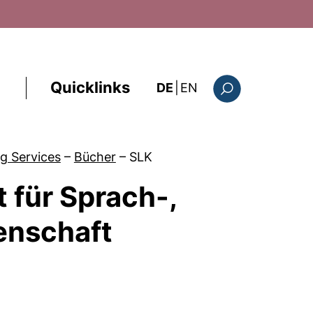
Quicklinks
: the current page i
DE
|
EN
Suchformular
g Services
–
Bücher
–
SLK
t für Sprach-,
senschaft