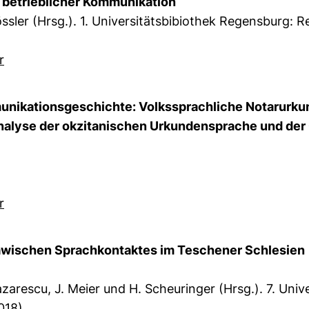
d betrieblicher Kommunikation
ssler (Hrsg.). 1. Universitätsbibiothek Regensburg: 
r
nikationsgeschichte: Volkssprachliche Notarurkund
Analyse der okzitanischen Urkundensprache und der
r
awischen Sprachkontaktes im Teschener Schlesien
Lazarescu, J. Meier und H. Scheuringer (Hrsg.). 7. Univ
018).