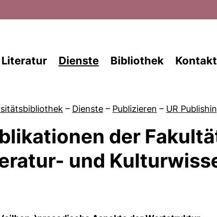
Direkt zum Inhalt
Literatur
Dienste
Bibliothek
Kontakt
sitätsbibliothek
–
Dienste
–
Publizieren
–
UR Publishin
blikationen der Fakultä
von UR Publishing Services
teratur- und Kulturwis