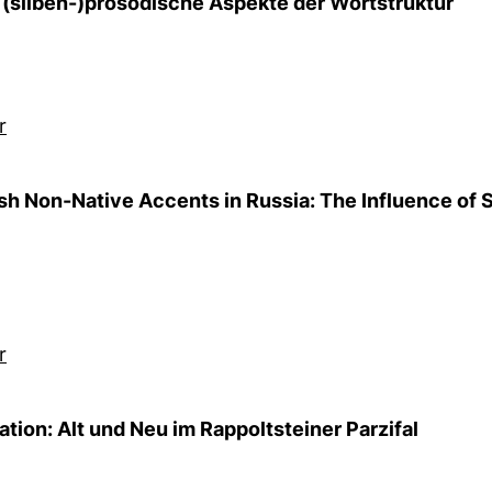
(silben-)prosodische Aspekte der Wortstruktur
r
ish Non-Native Accents in Russia: The Influence of
r
tion: Alt und Neu im Rappoltsteiner Parzifal