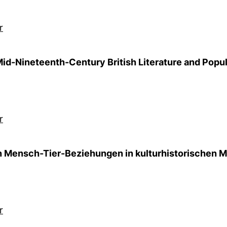
r
 Mid-Nineteenth-Century British Literature and Popu
r
n Mensch-Tier-Beziehungen in kulturhistorischen 
r