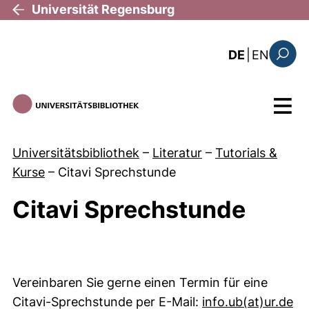
Direkt zum Inhalt
Universität Regensburg
: the c
DE
|
EN
Suchfo
Menü
Universitätsbibliothek
–
Literatur
–
Tutorials &
Kurse
–
Citavi Sprechstunde
Citavi Sprechstunde
Vereinbaren Sie gerne einen Termin für eine
(ö
Citavi-Sprechstunde per E-Mail:
info.ub​(at)​ur.de