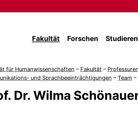
Direkt zum Inhalt
Fakultät
Forschen
Studieren
tät für Humanwissenschaften
–
Fakultät
–
Professure
nikations- und Sprachbeeinträchtigungen
–
Team
–
of. Dr. Wilma Schönaue
von Studium