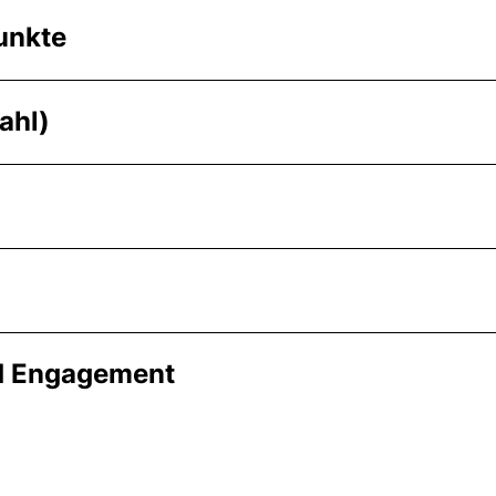
unkte
ahl)
nd Engagement