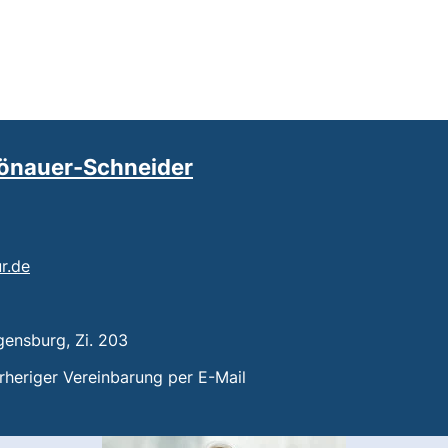
hönauer-Schneider
(öffnet Ihr E-Mail-Programm)
ur.de
t einen Telefonanruf, wenn Ihr Gerät dies zulässt)
gensburg, Zi. 203
n:
rheriger Vereinbarung per E-Mail