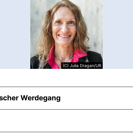
(C) Julia Dragan/UR
ischer Werdegang