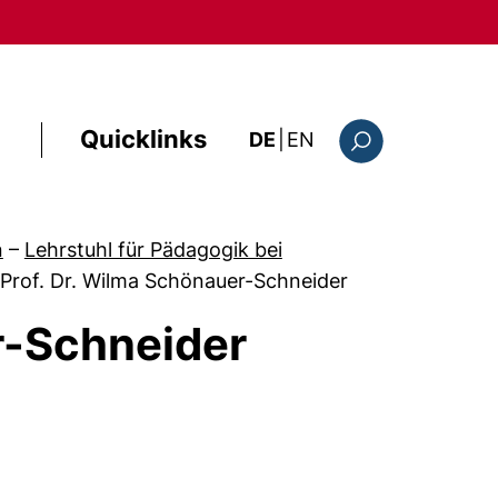
Quicklinks
: the current page i
DE
|
EN
Suchformular
n
–
Lehrstuhl für Pädagogik bei
Prof. Dr. Wilma Schönauer-Schneider
r-Schneider