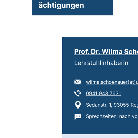
ächtigungen
Prof. Dr. Wilma Sc
Lehrstuhlinhaberin
E-Mail Adresse:
wilma.schoenauer​(at)​
Tel:
(starte
0941 943 7631
Standort:
Sedanstr. 1, 93055 Re
Wichtige Informatione
Sprechzeiten: nach vo