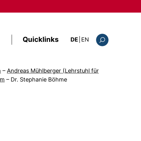
Quicklinks
: this page in Englis
DE
|
EN
Suchformular
n
–
Andreas Mühlberger (Lehrstuhl für
am
–
Dr. Stephanie Böhme