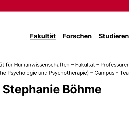
Direkt zum Inhalt
Fakultät
Forschen
Studieren
tät für Humanwissenschaften
–
Fakultät
–
Professure
che Psychologie und Psychotherapie)
–
Campus
–
Te
. Stephanie Böhme
 von Campus