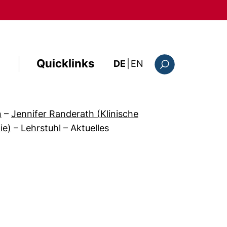
Quicklinks
: this page in Englis
DE
|
EN
Suchformular
n
–
Jennifer Randerath (Klinische
ie)
–
Lehrstuhl
–
Aktuelles