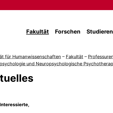
Direkt zum Inhalt
Fakultät
Forschen
Studieren
tät für Humanwissenschaften
–
Fakultät
–
Professure
psychologie und Neuropsychologische Psychotherap
tuelles
Interessierte,
 von Ambulanz