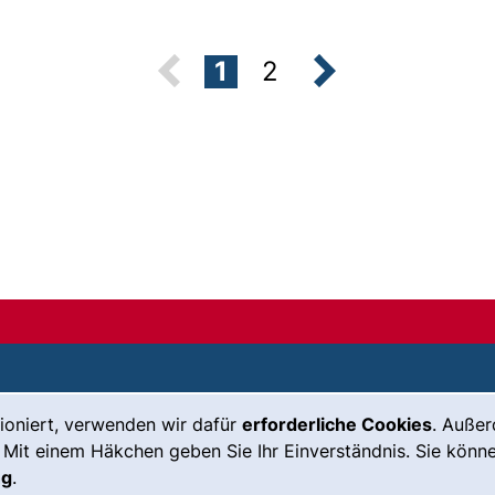
Seite:
Seite:
1
2
nächste Seit
ioniert, verwenden wir dafür
erforderliche Cookies
. Auße
Leichte Sprache
Impressum
 Mit einem Häkchen geben Sie Ihr Einverständnis. Sie könne
Gebärdensprache
Barrierefreiheit
ng
.