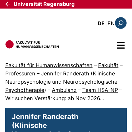
Direkt zum Inhalt
Universität Regensburg
: the c
DE
|
EN
Suchfo
Menü
Fakultät für Humanwissenschaften
–
Fakultät
–
Professuren
–
Jennifer Randerath (Klinische
Neuropsychologie und Neuropsychologische
Psychotherapie)
–
Ambulanz
–
Team HSA-NP
–
Wir suchen Verstärkung: ab Nov 2026…
Jennifer Randerath
(Klinische