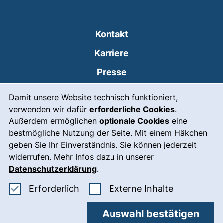
Kontakt
Karriere
Presse
Cookie-Hinweis
(externer Link, öffnet
Intranet
Damit unsere Website technisch funktioniert,
verwenden wir dafür
erforderliche Cookies
.
Leichte Sprache
Außerdem ermöglichen
optionale Cookies
eine
Gebärdensprache
bestmögliche Nutzung der Seite. Mit einem Häkchen
geben Sie Ihr Einverständnis. Sie können jederzeit
(externer Link, öffnet
Notfall
widerrufen. Mehr Infos dazu in unserer
Impressum
Datenschutzerklärung
.
Barrierefreiheit
Erforderliche Cookies akzeptieren
: Externe In
Erforderlich
Externe Inhalte
Datenschutz
Auswahl bestätigen