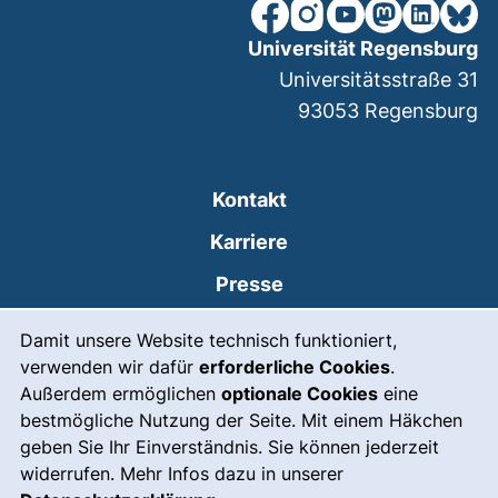
unsere Facebook-Seite (ex
unsere Instagram-Seit
unsere YouTube-Se
unsere Mastod
unsere Lin
unsere
Universität Regensburg
Universitätsstraße 31
93053
Regensburg
Kontakt
Karriere
Presse
Cookie-Hinweis
(externer Link, öffnet
Intranet
Damit unsere Website technisch funktioniert,
verwenden wir dafür
erforderliche Cookies
.
Leichte Sprache
Außerdem ermöglichen
optionale Cookies
eine
Gebärdensprache
bestmögliche Nutzung der Seite. Mit einem Häkchen
geben Sie Ihr Einverständnis. Sie können jederzeit
(externer Link, öffnet
Notfall
widerrufen. Mehr Infos dazu in unserer
Impressum