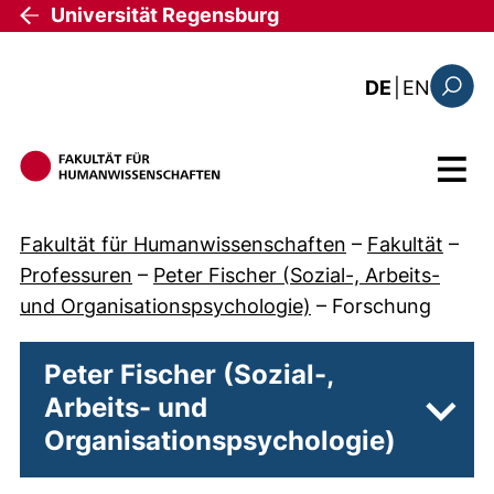
Direkt zum Inhalt
Universität Regensburg
: the c
DE
|
EN
Suchfo
Menü
Fakultät für Humanwissenschaften
–
Fakultät
–
Professuren
–
Peter Fischer (Sozial-, Arbeits-
und Organisationspsychologie)
–
Forschung
Peter Fischer (Sozial-,
Arbeits- und
Unter
Organisationspsychologie)