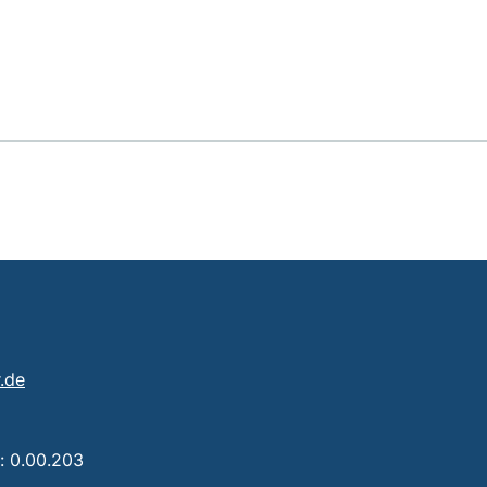
(öffnet Ihr E-Mail-Programm)
r.de
t einen Telefonanruf, wenn Ihr Gerät dies zulässt)
: 0.00.203