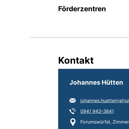
Förderzentren
Kontakt
Johannes Hütten
E-Mail Adresse:
johannes.huetten​(at)​u
Tel:
(starte
0941 943-3841
Standort:
Forumswürfel, Zimmer