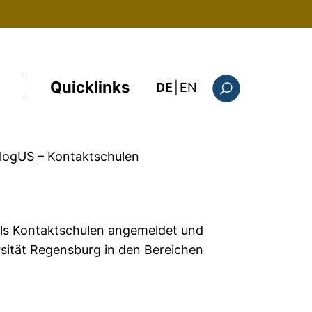
Quicklinks
: the current page i
DE
|
EN
Suchformular
alogUS
–
Kontaktschulen
als Kontaktschulen angemeldet und
rsität Regensburg in den Bereichen