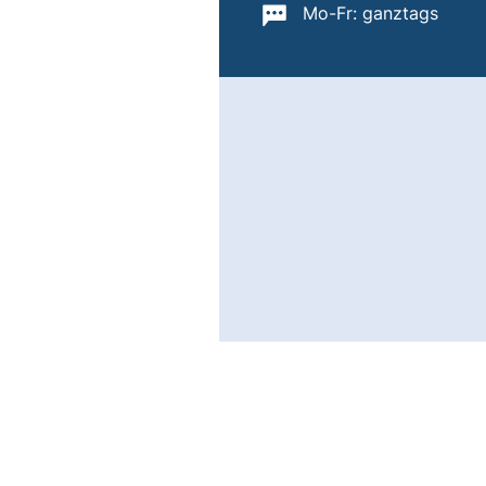
Wichtige Informatione
Mo-Fr: ganztags