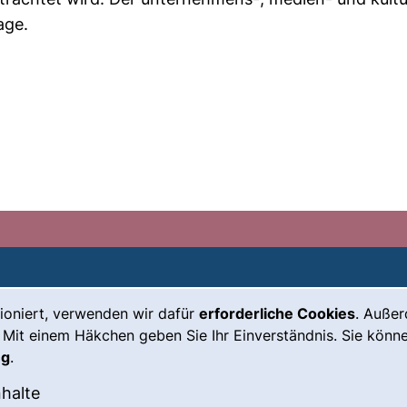
age.
ioniert, verwenden wir dafür
erforderliche Cookies
. Auße
Leichte Sprache
Impressum
 Mit einem Häkchen geben Sie Ihr Einverständnis. Sie könne
Gebärdensprache
Barrierefreiheit
ng
.
(externer Link, öffnet neues Fenste
Notfall
Datenschutz
okies akzeptieren
: Externe Inhalte / Cookies akzeptieren
nhalte