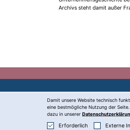
Archivs steht damit außer Fr
Cookie-Hinweis
Damit unsere Website technisch funkt
Kontakt
eine bestmögliche Nutzung der Seite.
Karriere
dazu in unserer
Datenschutzerkläru
Presse
Erforderliche Co
Erforderlich
Externe I