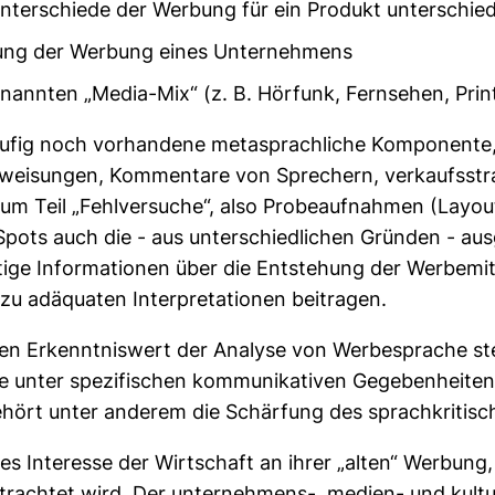
terschiede der Werbung für ein Produkt unterschied
ung der Werbung eines Unternehmens
annten „Media-Mix“ (z. B. Hörfunk, Fernsehen, Prin
häufig noch vorhandene metasprachliche Komponente, 
nweisungen, Kommentare von Sprechern, verkaufsstra
m Teil „Fehlversuche“, also Probeaufnahmen (Layou
pots auch die - aus unterschiedlichen Gründen - au
tige Informationen über die Entstehung der Werbemit
zu adäquaten Interpretationen beitragen.
n Erkenntniswert der Analyse von Werbesprache ste
wie unter spezifischen kommunikativen Gegebenheite
ehört unter anderem die Schärfung des sprachkritisc
s Interesse der Wirtschaft an ihrer „alten“ Werbung, 
achtet wird. Der unternehmens-, medien- und kultur