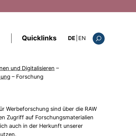
Quicklinks
: the current page i
DE
|
EN
Suchformular
en und Digitalisieren
–
hung
–
Forschung
für Werbeforschung sind über die RAW
n Zugriff auf Forschungsmaterialien
sich auch in der Herkunft unserer
nutzen.