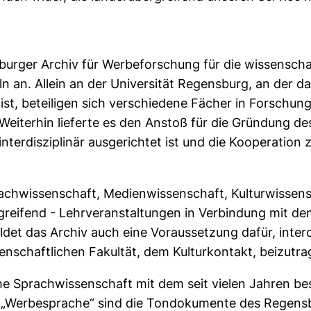
burger Archiv für Werbeforschung für die wissenscha
ln an. Allein an der Universität Regensburg, an der d
st, beteiligen sich verschiedene Fächer in Forschun
Weiterhin lieferte es den Anstoß für die Gründung d
rner Link, öffnet neues Fenster)
 interdisziplinär ausgerichtet ist und die Kooperatio
rachwissenschaft, Medienwissenschaft, Kulturwisse
rgreifend - Lehrveranstaltungen in Verbindung mit d
det das Archiv auch eine Voraussetzung dafür, inter
senschaftlichen Fakultät, dem Kulturkontakt, beizutra
che Sprachwissenschaft mit dem seit vielen Jahren b
„Werbesprache“ sind die Tondokumente des Regensbu