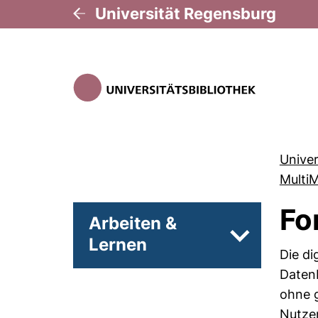
Universität Regensburg
Univer
Multi
Fo
Arbeiten &
Lernen
Unterseiten 
Die di
Datenb
ohne g
Nutzen