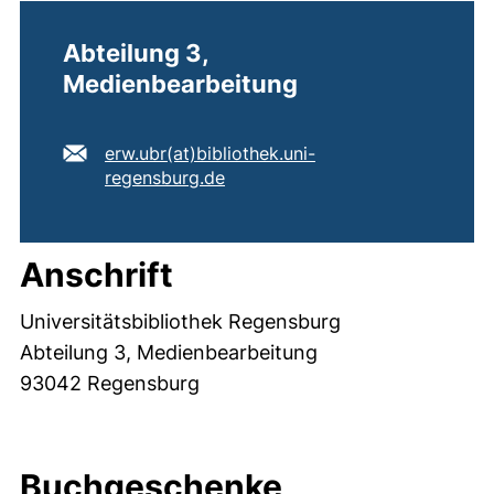
Abteilung 3,
Medienbearbeitung
E-Mail Adresse:
erw.ubr​(at)​bibliothek.uni-
(öffnet Ihr E-Mail-Programm)
regensburg.de
Anschrift
Universitätsbibliothek Regensburg
Abteilung 3, Medienbearbeitung
93042 Regensburg
Buchgeschenke