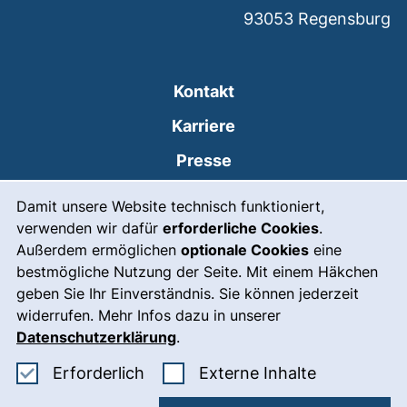
93053
Regensburg
Kontakt
Karriere
Presse
Cookie-Hinweis
(externer Link, öffnet
Intranet
Damit unsere Website technisch funktioniert,
verwenden wir dafür
erforderliche Cookies
.
Leichte Sprache
Außerdem ermöglichen
optionale Cookies
eine
Gebärdensprache
bestmögliche Nutzung der Seite. Mit einem Häkchen
geben Sie Ihr Einverständnis. Sie können jederzeit
(externer Link, öffnet
Notfall
widerrufen. Mehr Infos dazu in unserer
Impressum
Datenschutzerklärung
.
Barrierefreiheit
Erforderliche Cookies akzeptieren
: Externe In
Erforderlich
Externe Inhalte
Datenschutz