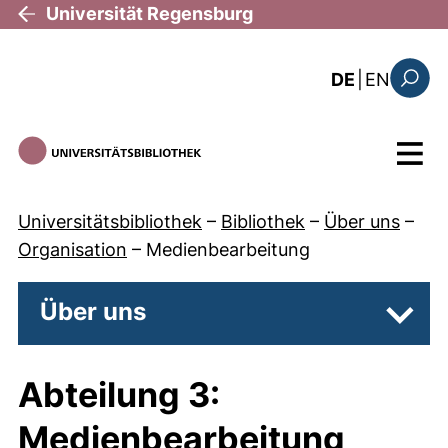
Direkt zum Inhalt
Universität Regensburg
: the c
DE
|
EN
Suchfo
Menü
Universitätsbibliothek
–
Bibliothek
–
Über uns
–
Organisation
–
Medienbearbeitung
Über uns
Unter
Abteilung 3:
Medienbearbeitung