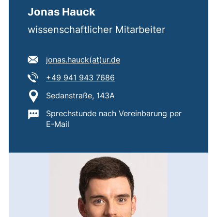
Jonas Hauck
wissenschaftlicher Mitarbeiter
E-Mail Adresse:
(öffnet Ihr E-Mail-Progra
jonas.hauck​(at)​ur.de
Tel:
(startet einen Telefonanruf,
+49 941 943 7686
Standort:
Sedanstraße, 143A
Wichtige Informationen:
Sprechstunde nach Vereinbarung per
E-Mail