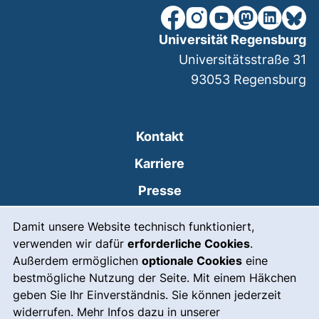
unsere Facebook-Seite (ex
unsere Instagram-Seit
unsere YouTube-Se
unsere Mastod
unsere Lin
unsere
Universität Regensburg
Universitätsstraße 31
93053
Regensburg
Kontakt
Karriere
Presse
Cookie-Hinweis
(externer Link, öffnet
Intranet
Damit unsere Website technisch funktioniert,
verwenden wir dafür
erforderliche Cookies
.
Leichte Sprache
Außerdem ermöglichen
optionale Cookies
eine
Gebärdensprache
bestmögliche Nutzung der Seite. Mit einem Häkchen
geben Sie Ihr Einverständnis. Sie können jederzeit
(externer Link, öffnet
Notfall
widerrufen. Mehr Infos dazu in unserer