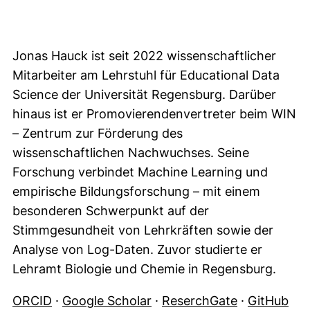
Jonas Hauck ist seit 2022 wissenschaftlicher
Mitarbeiter am Lehrstuhl für Educational Data
Science der Universität Regensburg. Darüber
hinaus ist er Promovierendenvertreter beim WIN
– Zentrum zur Förderung des
wissenschaftlichen Nachwuchses. Seine
Forschung verbindet Machine Learning und
empirische Bildungsforschung – mit einem
besonderen Schwerpunkt auf der
Stimmgesundheit von Lehrkräften sowie der
Analyse von Log-Daten. Zuvor studierte er
Lehramt Biologie und Chemie in Regensburg.
(externer Link, öffnet neues Fenster)
(externer Link, öffnet neue
(externer Li
(ex
ORCID
·
Google Scholar
·
ReserchGate
·
GitHub