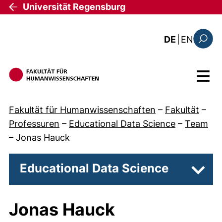
Direkt zum Inhalt
Universität Regensburg
: this 
DE
|
EN
Suchfo
Menü
Fakultät für Humanwissenschaften
–
Fakultät
–
Professuren
–
Educational Data Science
–
Team
–
Jonas Hauck
Educational Data Science
Unter
Jonas Hauck