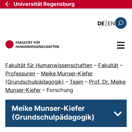
Direkt zum Inhalt
Universität Regensburg
: the c
DE
|
EN
Suchfo
Menü
Fakultät für Humanwissenschaften
–
Fakultät
–
Professuren
–
Meike Munser-Kiefer
(Grundschulpädagogik)
–
Team
–
Prof. Dr. Meike
Munser-Kiefer
–
Forschung
Meike Munser-Kiefer
(Grundschulpädagogik)
Unter