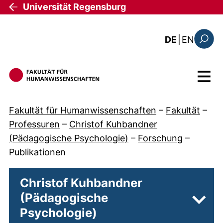
Direkt zum Inhalt
Universität Regensburg
: the c
DE
|
EN
Suchfo
Menü
Fakultät für Humanwissenschaften
–
Fakultät
–
Professuren
–
Christof Kuhbandner
(Pädagogische Psychologie)
–
Forschung
–
Publikationen
Christof Kuhbandner
(Pädagogische
Unter
Psychologie)