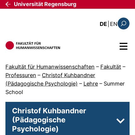
Direkt zum Inhalt
Universität Regensburg
: the c
DE
|
EN
Suchfo
Menü
Fakultät für Humanwissenschaften
–
Fakultät
–
Professuren
–
Christof Kuhbandner
(Pädagogische Psychologie)
–
Lehre
–
Summer
School
Christof Kuhbandner
(Pädagogische
Unter
Psychologie)