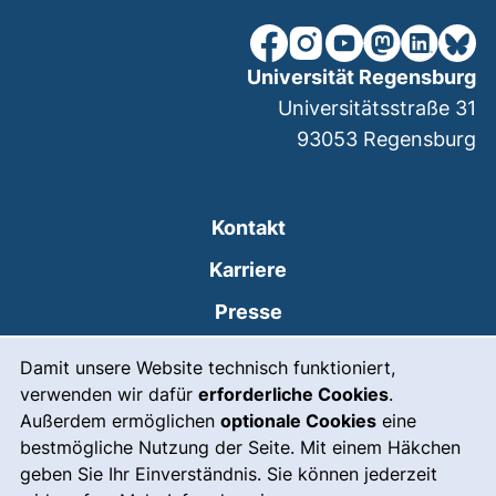
unsere Facebook-Seite (ex
unsere Instagram-Seit
unsere YouTube-Se
unsere Mastod
unsere Lin
unsere
Universität Regensburg
Universitätsstraße 31
93053
Regensburg
Kontakt
Karriere
Presse
Cookie-Hinweis
(externer Link, öffnet
Intranet
Damit unsere Website technisch funktioniert,
verwenden wir dafür
erforderliche Cookies
.
Leichte Sprache
Außerdem ermöglichen
optionale Cookies
eine
Gebärdensprache
bestmögliche Nutzung der Seite. Mit einem Häkchen
geben Sie Ihr Einverständnis. Sie können jederzeit
(externer Link, öffnet
Notfall