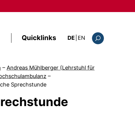
Quicklinks
: this page in Englis
DE
|
EN
Suchformular
n
–
Andreas Mühlberger (Lehrstuhl für
ochschulambulanz
–
sche Sprechstunde
prechstunde