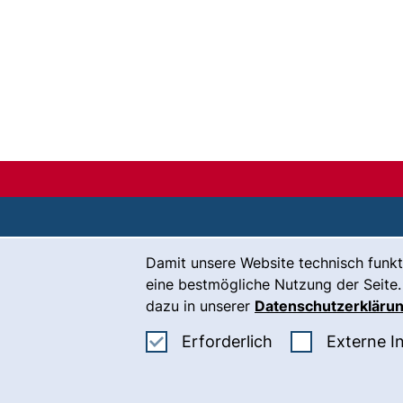
Cookie-Hinweis
Damit unsere Website technisch funkt
Kontakt
eine bestmögliche Nutzung der Seite.
Karriere
dazu in unserer
Datenschutzerkläru
Presse
Erforderliche Co
Erforderlich
Externe I
(
Intranet