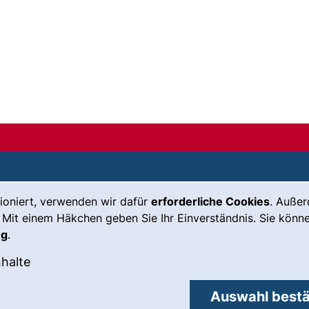
ioniert, verwenden wir dafür
erforderliche Cookies
. Auße
Leichte Sprache
Impressum
 Mit einem Häkchen geben Sie Ihr Einverständnis. Sie könne
Gebärdensprache
Barrierefreiheit
ng
.
(externer Link, öffnet neues Fenste
Notfall
Datenschutz
okies akzeptieren
: Externe Inhalte / Cookies akzeptieren
nhalte
externer Link, öffnet neues Fenster)
Cookie-
Einstellungen
Auswahl bestä