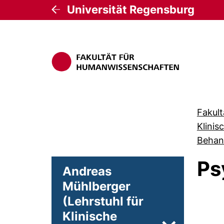
Universität Regensburg
Fakul
Klinis
Behan
Ps
Andreas
Mühlberger
(Lehrstuhl für
Klinische