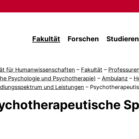
Direkt zum Inhalt
Fakultät
Forschen
Studieren
tät für Humanwissenschaften
–
Fakultät
–
Professure
che Psychologie und Psychotherapie)
–
Ambulanz
–
H
dlungsspektrum und Leistungen
–
Psychotherapeuti
ychotherapeutische S