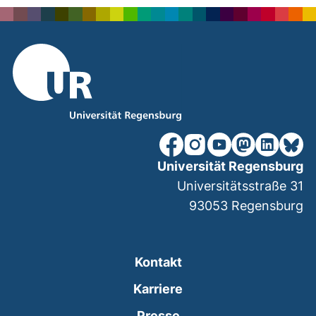
unsere Facebook-Seite (ex
unsere Instagram-Seit
unsere YouTube-Se
unsere Mastod
unsere Lin
unsere
Universität Regensburg
Universitätsstraße 31
93053
Regensburg
Kontakt
Karriere
Presse