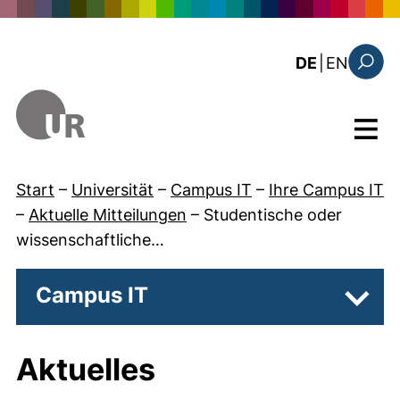
Direkt zum Inhalt
: the c
DE
|
EN
Suchfo
Menü
Start
–
Universität
–
Campus IT
–
Ihre Campus IT
–
Aktuelle Mitteilungen
–
Studentische oder
wissenschaftliche…
Campus IT
Unter
Aktuelles