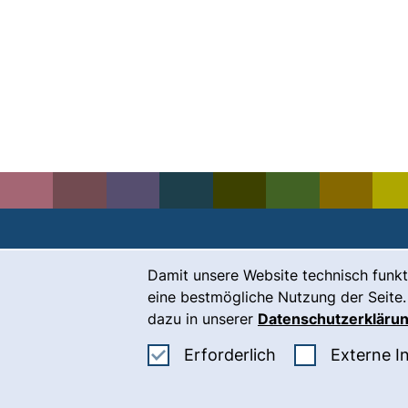
Cookie-Hinweis
Damit unsere Website technisch funkt
Kontakt
eine bestmögliche Nutzung der Seite.
Karriere
dazu in unserer
Datenschutzerkläru
Presse
Erforderliche Co
Erforderlich
Externe I
(
Intranet