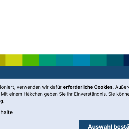
ioniert, verwenden wir dafür
erforderliche Cookies
. Auße
Leichte Sprache
Impressum
 Mit einem Häkchen geben Sie Ihr Einverständnis. Sie könne
Gebärdensprache
Barrierefreiheit
ng
.
(externer Link, öffnet neues Fenste
Notfall
Datenschutz
okies akzeptieren
: Externe Inhalte / Cookies akzeptieren
nhalte
externer Link, öffnet neues Fenster)
Cookie-
Einstellungen
Auswahl bestä