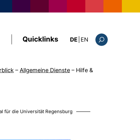
Quicklinks
: this page in Englis
DE
|
EN
Suchformular
rblick
–
Allgemeine Dienste
–
Hilfe &
ral für die Universität Regensburg ———