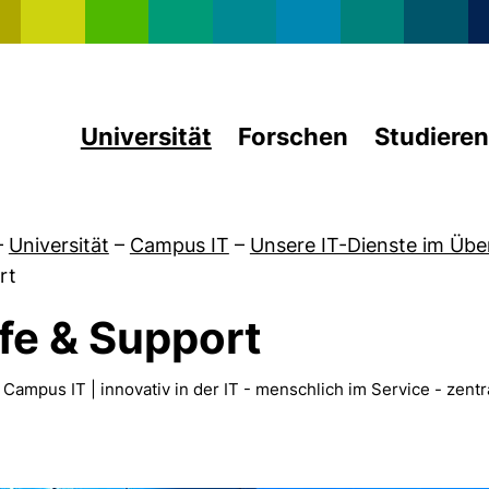
Direkt zum Inhalt
Universität
Forschen
Studieren
–
Universität
–
Campus IT
–
Unsere IT-Dienste im Übe
rt
lfe & Support
von 50 Jahre RZ
pus IT | innovativ in der IT - menschlich im Service - zent