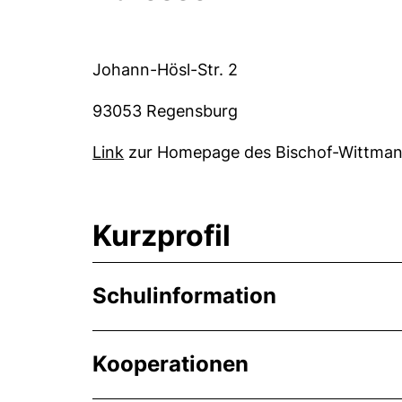
Johann-Hösl-Str. 2
93053 Regensburg
(externer Link, öffnet neues Fenster
Link
zur Homepage des Bischof-Wittma
Kurzprofil
Schulinformation
Kooperationen