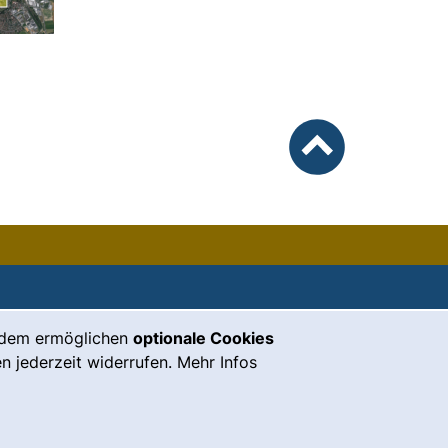
nach oben
unsere Facebook-Sei
unsere Instagram
rdem ermöglichen
optionale Cookies
n jederzeit widerrufen. Mehr Infos
r)
Universität Regensburg
Universitätsstraße 31