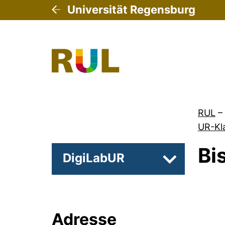
Universität Regensburg
RUL
–
UR-Kl
Bi
DigiLabUR
Unterseiten
Adresse