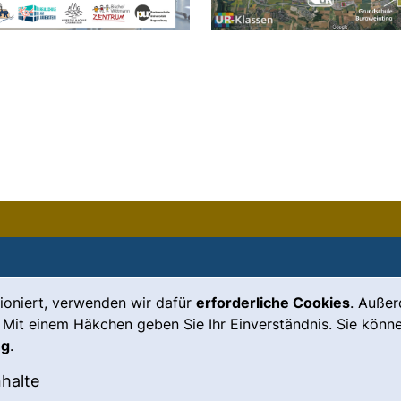
ioniert, verwenden wir dafür
erforderliche Cookies
. Auße
Leichte Sprache
Impressum
 Mit einem Häkchen geben Sie Ihr Einverständnis. Sie könne
Gebärdensprache
Barrierefreiheit
ng
.
(externer Link, öffnet neues Fenste
Notfall
Datenschutz
okies akzeptieren
: Externe Inhalte / Cookies akzeptieren
nhalte