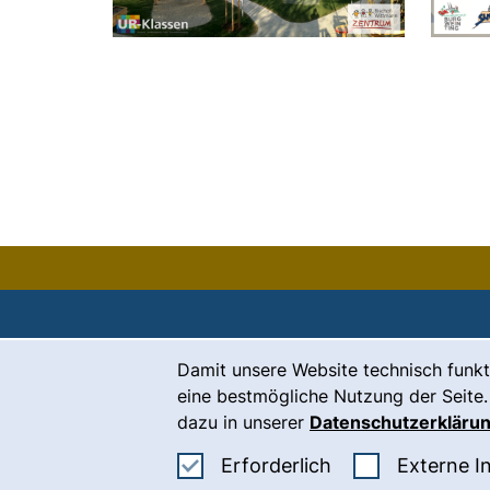
Cookie-Hinweis
Damit unsere Website technisch funkt
Kontakt
eine bestmögliche Nutzung der Seite.
Karriere
dazu in unserer
Datenschutzerkläru
Presse
Erforderliche Co
Erforderlich
Externe I