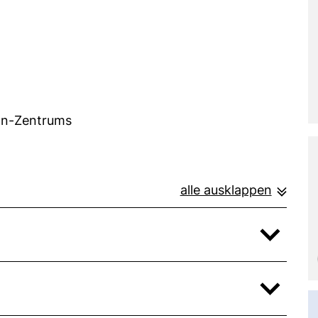
)
nn-Zentrums
alle ausklappen