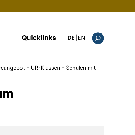
Quicklinks
: the current page i
DE
|
EN
Suchformular
ceangebot
–
UR-Klassen
–
Schulen mit
um