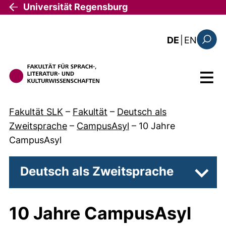
Direkt zum Inhalt
Universität Regensburg
: the c
DE
|
EN
Suchfo
Menü
Fakultät SLK
–
Fakultät
–
Deutsch als
Zweitsprache
–
CampusAsyl
–
10 Jahre
CampusAsyl
Deutsch als Zweitsprache
Unter
10 Jahre CampusAsyl