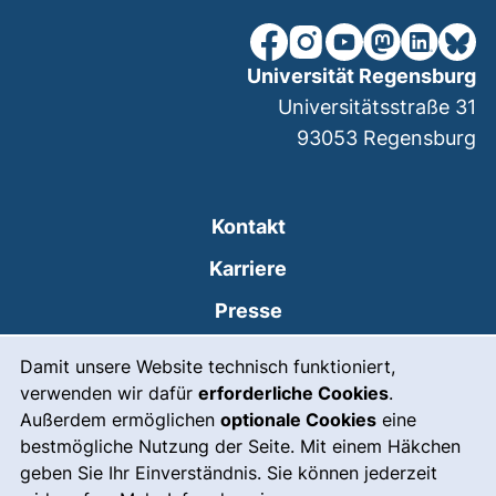
unsere Facebook-Seite (ex
unsere Instagram-Seit
unsere YouTube-Se
unsere Mastod
unsere Lin
unsere
Universität Regensburg
Universitätsstraße 31
93053
Regensburg
Kontakt
Karriere
Presse
Cookie-Hinweis
(externer Link, öffnet
Intranet
Damit unsere Website technisch funktioniert,
verwenden wir dafür
erforderliche Cookies
.
Leichte Sprache
Außerdem ermöglichen
optionale Cookies
eine
Gebärdensprache
bestmögliche Nutzung der Seite. Mit einem Häkchen
geben Sie Ihr Einverständnis. Sie können jederzeit
(externer Link, öffnet
Notfall