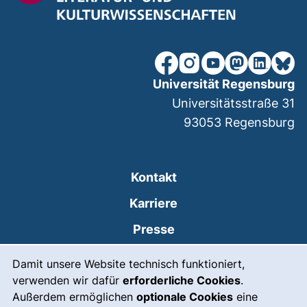
unsere Facebook-Seite (ex
unsere Instagram-Seit
unsere YouTube-Se
unsere Mastod
unsere Lin
unsere
Universität Regensburg
Universitätsstraße 31
93053
Regensburg
Kontakt
Karriere
Presse
Cookie-Hinweis
(externer Link, öffnet
Intranet
Damit unsere Website technisch funktioniert,
verwenden wir dafür
erforderliche Cookies
.
Leichte Sprache
Außerdem ermöglichen
optionale Cookies
eine