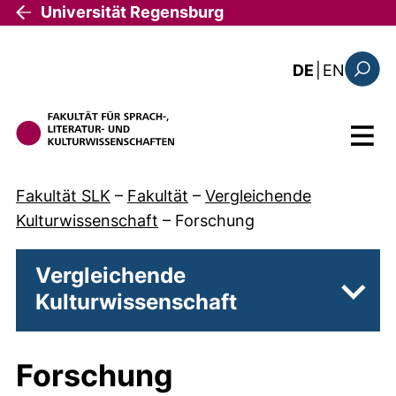
Direkt zum Inhalt
Universität Regensburg
: the c
DE
|
EN
Suchfo
Menü
Fakultät SLK
–
Fakultät
–
Vergleichende
Kulturwissenschaft
–
Forschung
Vergleichende
Kulturwissenschaft
Unter
Forschung