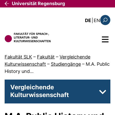
Direkt zum Inhalt
Universität Regensburg
: the c
DE
|
EN
Suchfo
Menü
Fakultät SLK
–
Fakultät
–
Vergleichende
Kulturwissenschaft
–
Studiengänge
–
M.A. Public
History und…
Vergleichende
Kulturwissenschaft
Unter