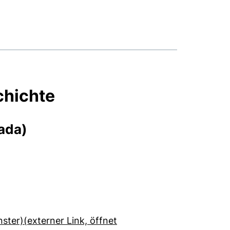
chichte
ada)
ter)(externer Link, öffnet