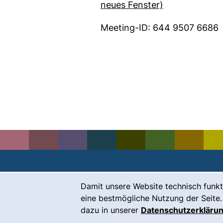
(externer Link
neues Fenster)
Meeting-ID: 644 9507 6686
Cookie-Hinweis
Damit unsere Website technisch funkt
Kontakt
eine bestmögliche Nutzung der Seite.
Karriere
dazu in unserer
Datenschutzerkläru