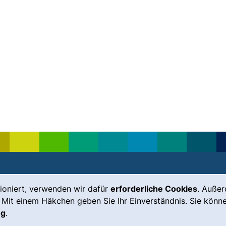
, öffnet neues Fenster)
ioniert, verwenden wir dafür
erforderliche Cookies
. Auße
Leichte Sprache
Impressum
 Mit einem Häkchen geben Sie Ihr Einverständnis. Sie könne
Gebärdensprache
Barrierefreiheit
ng
.