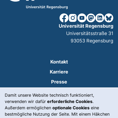
unsere Facebook-Seite (ex
unsere Instagram-Seit
unsere YouTube-Se
unsere Mastod
unsere Lin
unsere
Universität Regensburg
Universitätsstraße 31
93053
Regensburg
Kontakt
Karriere
Presse
Cookie-Hinweis
(externer Link, öffnet
Intranet
Damit unsere Website technisch funktioniert,
verwenden wir dafür
erforderliche Cookies
.
Leichte Sprache
Außerdem ermöglichen
optionale Cookies
eine
Gebärdensprache
bestmögliche Nutzung der Seite. Mit einem Häkchen