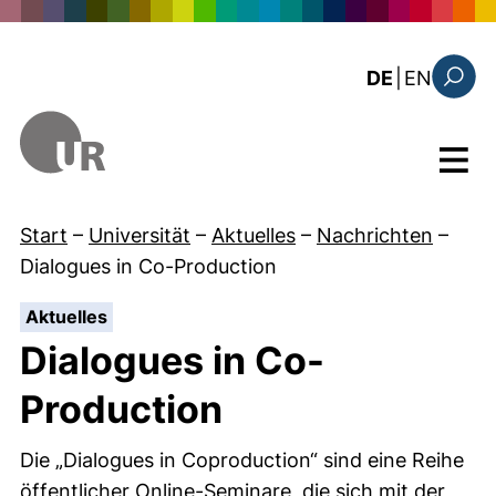
Direkt zum Inhalt
: this 
DE
|
EN
Suchfo
Menü
Start
–
Universität
–
Aktuelles
–
Nachrichten
–
Dialogues in Co-Production
:
Aktuelles
Dialogues in Co-
Production
Die „Dialogues in Coproduction“ sind eine Reihe
öffentlicher Online-Seminare, die sich mit der