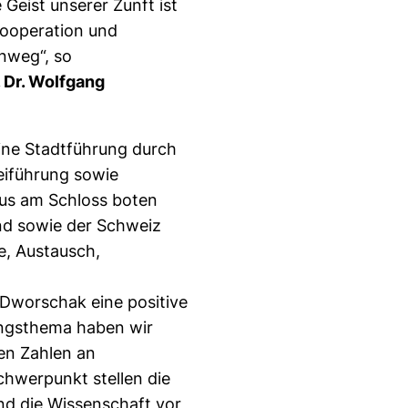
Geist unserer Zunft ist
Kooperation und
nweg“, so
. Dr. Wolfgang
ine Stadtführung durch
eiführung sowie
aus am Schloss boten
nd sowie der Schweiz
e, Austausch,
Dworschak eine positive
ungsthema haben wir
den Zahlen an
chwerpunkt stellen die
und die Wissenschaft vor