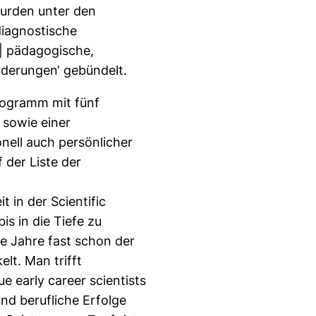
wurden unter den
diagnostische
| pädagogische,
rderungen‘ gebündelt.
rogramm mit fünf
 sowie einer
onell auch persönlicher
 der Liste der
t in der Scientific
s in die Tiefe zu
ie Jahre fast schon der
lt. Man trifft
e early career scientists
nd berufliche Erfolge