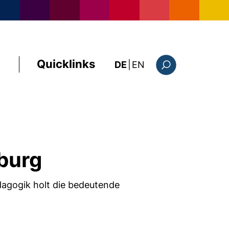
Quicklinks
: the current page i
DE
|
EN
Suchformular
sburg
ädagogik holt die bedeutende