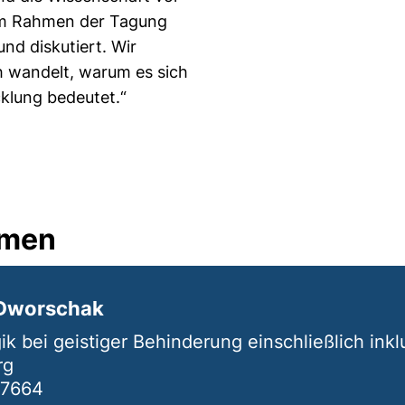
Im Rahmen der Tagung
nd diskutiert. Wir
 wandelt, warum es sich
klung bedeutet.“
hmen
 Dworschak
ik bei geistiger Behinderung einschließlich ink
rg
-7664