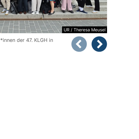
UR / Theresa Meusel
*innen der 47. KLGH in
Zeigt Folie 1 von 6
Vorheriges Bild
Nächstes Bild