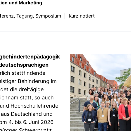
ion und Marketing
ferenz, Tagung, Symposium
|
Kurz notiert
igbehindertenpädagogik
 deutschsprachigen
rlich stattfindende
istiger Behinderung im
det die dreitägige
eichnam statt, so auch
 und Hochschullehrende
g aus Deutschland und
m 4. bis 6. Juni 2026
ischer Schwerpunkt