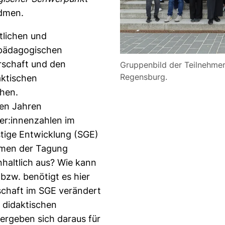
dmen.
tlichen und
pädagogischen
rschaft und den
Gruppenbild der Teilnehmer
Regensburg.
aktischen
hen.
ten Jahren
er:innenzahlen im
tige Entwicklung (SGE)
ahmen der Tagung
haltlich aus? Wie kann
bzw. benötigt es hier
rschaft im SGE verändert
 didaktischen
rgeben sich daraus für