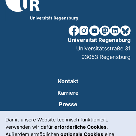
unsere Facebook-Seite (ex
unsere Instagram-Seit
unsere YouTube-Se
unsere Mastod
unsere Lin
unsere
Universität Regensburg
Universitätsstraße 31
93053
Regensburg
Kontakt
Karriere
Presse
Cookie-Hinweis
(externer Link, öffnet
Intranet
Damit unsere Website technisch funktioniert,
verwenden wir dafür
erforderliche Cookies
.
Leichte Sprache
Außerdem ermöglichen
optionale Cookies
eine