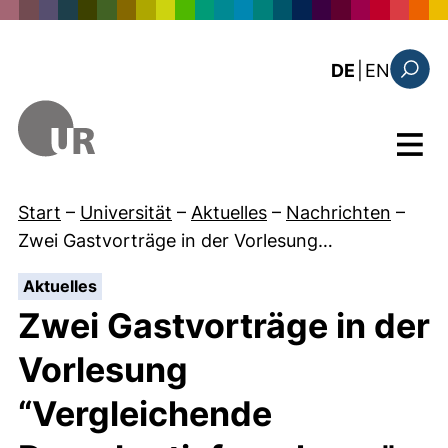
Direkt zum Inhalt
: the c
DE
|
EN
Suchfo
Menü
Start
–
Universität
–
Aktuelles
–
Nachrichten
–
Zwei Gastvorträge in der Vorlesung…
:
Aktuelles
Zwei Gastvorträge in der
Vorlesung
“Vergleichende