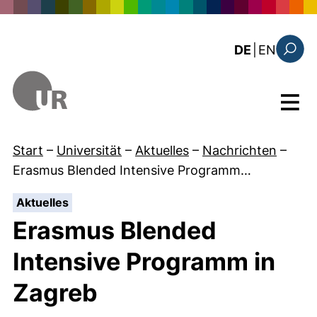
Direkt zum Inhalt
: this 
DE
|
EN
Suchfo
Menü
Start
–
Universität
–
Aktuelles
–
Nachrichten
–
Erasmus Blended Intensive Programm…
:
Aktuelles
Erasmus Blended
Intensive Programm in
Zagreb