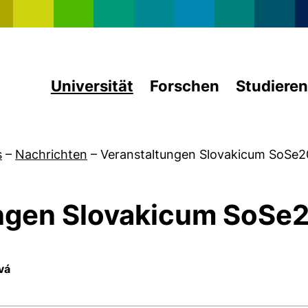
Direkt zum Inhalt
Universität
Forschen
Studieren
s
–
Nachrichten
–
Veranstaltungen Slovakicum SoSe
ngen Slovakicum SoSe
vá