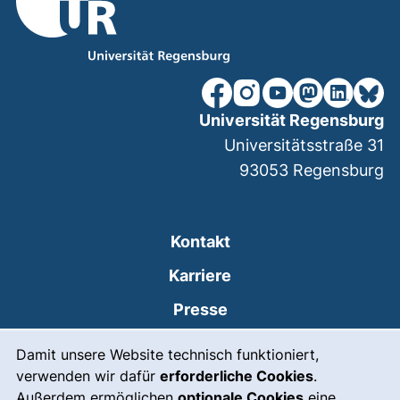
unsere Facebook-Seite (ex
unsere Instagram-Seit
unsere YouTube-Se
unsere Mastod
unsere Lin
unsere
Universität Regensburg
Universitätsstraße 31
93053
Regensburg
Kontakt
Karriere
Presse
Cookie-Hinweis
(externer Link, öffnet
Intranet
Damit unsere Website technisch funktioniert,
verwenden wir dafür
erforderliche Cookies
.
Leichte Sprache
Außerdem ermöglichen
optionale Cookies
eine