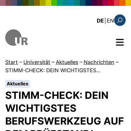
Direkt zum Inhalt
: the c
DE
|
EN
Suchfo
Menü
Start
–
Universität
–
Aktuelles
–
Nachrichten
–
STIMM-CHECK: DEIN WICHTIGSTES…
:
Aktuelles
STIMM-CHECK: DEIN
WICHTIGSTES
BERUFSWERKZEUG AUF