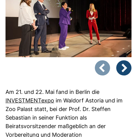
Zeigt Folie 1 von
Vorheriges Bild
Nächste
Am 21. und 22. Mai fand in Berlin die
(externer Link, öffnet neues Fen
INVESTMENTexpo
im Waldorf Astoria und im
Zoo Palast statt, bei der Prof. Dr. Steffen
Sebastian in seiner Funktion als
Beiratsvorsitzender maßgeblich an der
Vorbereitung und Moderation