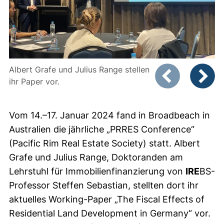
Zeigt Folie 1 von
Albert Grafe und Julius Range stellen
ihr Paper vor.
Vorheriges Bild
Nächste
Vom 14.–17. Januar 2024 fand in Broadbeach in
Australien die jährliche „PRRES Conference“
(Pacific Rim Real Estate Society) statt. Albert
Grafe und Julius Range, Doktoranden am
Lehrstuhl für Immobilienfinanzierung von
IRE
BS-
Professor Steffen Sebastian, stellten dort ihr
aktuelles Working-Paper „The Fiscal Effects of
Residential Land Development in Germany“ vor.