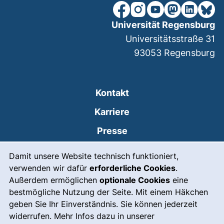
unsere Facebook-Seite (ex
unsere Instagram-Seit
unsere YouTube-Se
unsere Mastod
unsere Lin
unsere
Universität Regensburg
Universitätsstraße 31
93053
Regensburg
Kontakt
Karriere
Presse
Cookie-Hinweis
(externer Link, öffnet
Intranet
Damit unsere Website technisch funktioniert,
verwenden wir dafür
erforderliche Cookies
.
Leichte Sprache
Außerdem ermöglichen
optionale Cookies
eine
Gebärdensprache
bestmögliche Nutzung der Seite. Mit einem Häkchen
geben Sie Ihr Einverständnis. Sie können jederzeit
(externer Link, öffnet
Notfall
widerrufen. Mehr Infos dazu in unserer