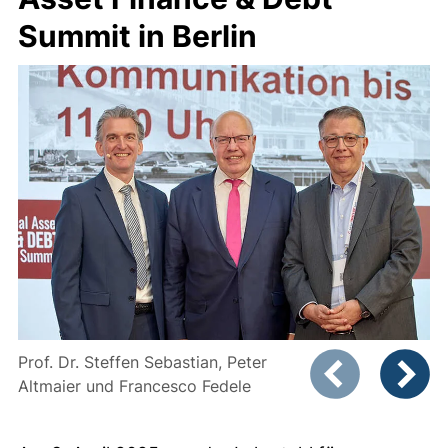
Summit in Berlin
Zeigt Folie 1 von
Prof. Dr. Steffen Sebastian, Peter
Altmaier und Francesco Fedele
Vorheriges Bild
Nächste