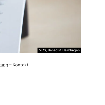
Rechtliche Information zum dekorativen Bil
MCS, Benedikt Helmhagen
rung
–
Kontakt