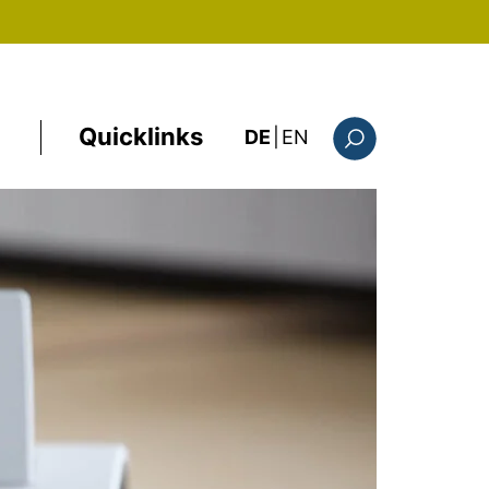
Quicklinks
: this page in Englis
DE
|
EN
Suchformular