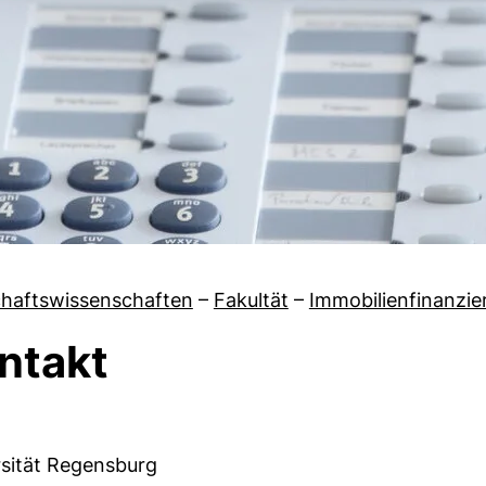
chaftswissenschaften
–
Fakultät
–
Immobilienfinanzie
ntakt
 von Team
rsität Regensburg