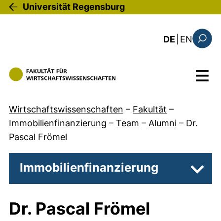
Direkt zum Inhalt
Universität Regensburg
: the c
DE
|
EN
Suchfo
Menü
Wirtschaftswissenschaften
–
Fakultät
–
Immobilienfinanzierung
–
Team
–
Alumni
–
Dr.
Pascal Frömel
Immobilienfinanzierung
Unter
Dr. Pascal Frömel