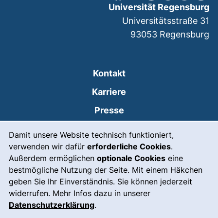
Universität Regensburg
Universitätsstraße 31
93053
Regensburg
Kontakt
Karriere
Presse
Cookie-Hinweis
(externer Link, öffnet
Intranet
Damit unsere Website technisch funktioniert,
verwenden wir dafür
erforderliche Cookies
.
Leichte Sprache
Außerdem ermöglichen
optionale Cookies
eine
Gebärdensprache
bestmögliche Nutzung der Seite. Mit einem Häkchen
geben Sie Ihr Einverständnis. Sie können jederzeit
(externer Link, öffnet
Notfall
widerrufen. Mehr Infos dazu in unserer
Impressum
Datenschutzerklärung
.