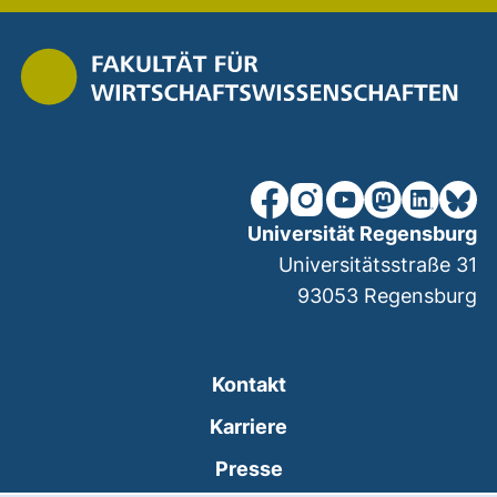
unsere Facebook-Seite (ex
unsere Instagram-Seit
unsere YouTube-Se
unsere Mastod
unsere Lin
unsere
Universität Regensburg
Universitätsstraße 31
93053
Regensburg
Kontakt
Karriere
Presse