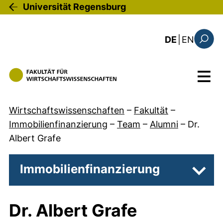
Direkt zum Inhalt
Universität Regensburg
: the c
DE
|
EN
Suchfo
Menü
Wirtschaftswissenschaften
–
Fakultät
–
Immobilienfinanzierung
–
Team
–
Alumni
–
Dr.
Albert Grafe
Immobilienfinanzierung
Unter
Dr. Albert Grafe