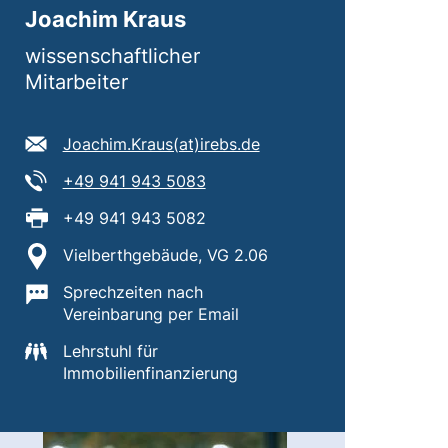
Joachim Kraus
wissenschaftlicher
Mitarbeiter
E-Mail Adresse:
(öffnet Ihr E-Mail-Prog
Joachim.Kraus​(at)​irebs.de
Tel:
(startet einen Telefonanruf, wen
+49 941 943 5083
Fax:
+49 941 943 5082
Standort:
Vielberthgebäude, VG 2.06
Wichtige Informationen:
Sprechzeiten nach
Vereinbarung per Email
Lehrstuhl für
Immobilienfinanzierung