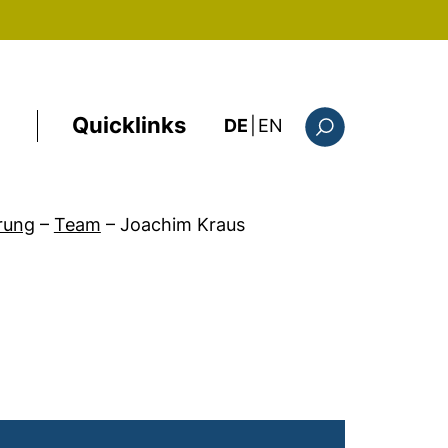
Quicklinks
: this page in Englis
DE
|
EN
Suchformular
rung
–
Team
–
Joachim Kraus