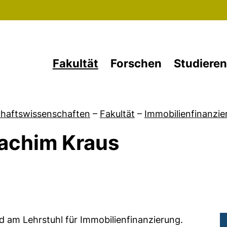
Direkt zum Inhalt
Fakultät
Forschen
Studieren
chaftswissenschaften
–
Fakultät
–
Immobilienfinanzie
achim Kraus
 von Team
d am Lehrstuhl für Immobilienfinanzierung.