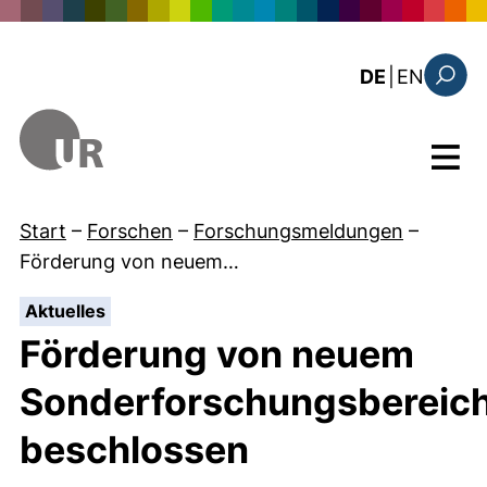
Direkt zum Inhalt
: this 
DE
|
EN
Suchfo
Menü
Start
–
Forschen
–
Forschungsmeldungen
–
Förderung von neuem…
:
Aktuelles
Förderung von neuem
Sonderforschungsbereic
beschlossen