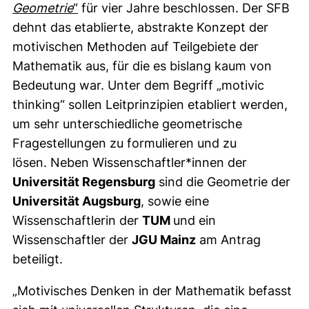
(externer Link, öffnet neues Fenster)
Geometrie
“
für vier Jahre beschlossen. Der SFB
dehnt das etablierte, abstrakte Konzept der
motivischen Methoden auf Teilgebiete der
Mathematik aus, für die es bislang kaum von
Bedeutung war. Unter dem Begriff „motivic
thinking“ sollen Leitprinzipien etabliert werden,
um sehr unterschiedliche geometrische
Fragestellungen zu formulieren und zu
lösen. Neben Wissenschaftler*innen der
Universität Regensburg
sind die Geometrie der
Universität Augsburg
, sowie eine
Wissenschaftlerin der
TUM
und ein
Wissenschaftler der
JGU Mainz
am Antrag
beteiligt.
„Motivisches Denken in der Mathematik befasst