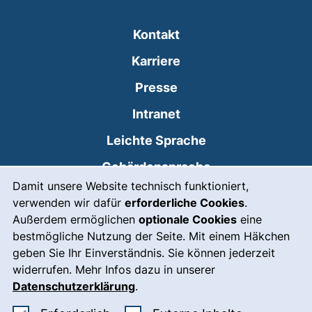
Kontakt
Karriere
Presse
(externer Link, öffnet
Intranet
Leichte Sprache
Gebärdensprache
Cookie-Hinweis
Damit unsere Website technisch funktioniert,
(externer Link, öffnet
Notfall
verwenden wir dafür
erforderliche Cookies
.
Impressum
Außerdem ermöglichen
optionale Cookies
eine
bestmögliche Nutzung der Seite. Mit einem Häkchen
Barrierefreiheit
geben Sie Ihr Einverständnis. Sie können jederzeit
widerrufen. Mehr Infos dazu in unserer
Datenschutz
Datenschutzerklärung
.
Cookie-Einstellungen