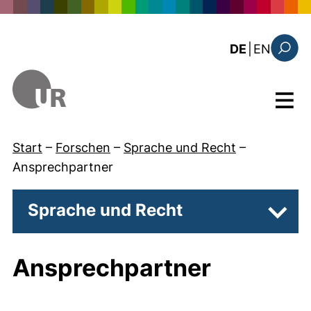
Direkt zum Inhalt
: the c
DE
|
EN
Suchfo
Menü
Start
–
Forschen
–
Sprache und Recht
–
Ansprechpartner
Sprache und Recht
Unter
Ansprechpartner