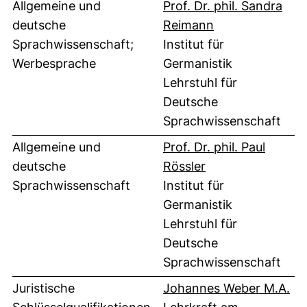
Allgemeine und
Prof. Dr. phil. Sandra
(externer Link, 
deutsche
Reimann
Sprachwissenschaft;
Institut für
Werbesprache
Germanistik
Lehrstuhl für
Deutsche
Sprachwissenschaft
Allgemeine und
Prof. Dr. phil. Paul
(externer Link, ö
deutsche
Rössler
Sprachwissenschaft
Institut für
Germanistik
Lehrstuhl für
Deutsche
Sprachwissenschaft
(ex
Juristische
Johannes Weber M.A.