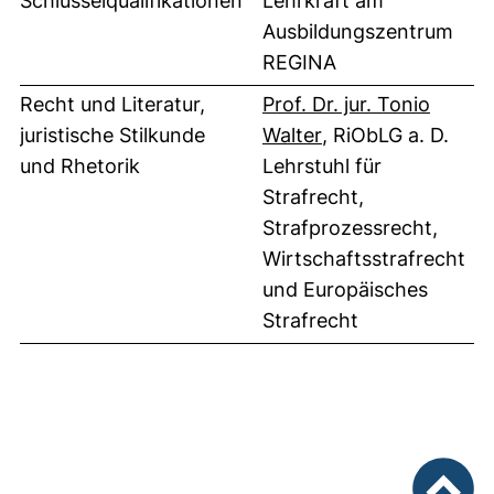
Schlüsselqualifikationen
Lehrkraft am
Ausbildungszentrum
REGINA
Recht und Literatur,
Prof. Dr. jur. Tonio
(externer Link, öf
juristische Stilkunde
Walter
, RiObLG a. D.
und Rhetorik
Lehrstuhl für
Strafrecht,
Strafprozessrecht,
Wirtschaftsstrafrecht
und Europäisches
Strafrecht