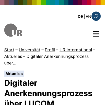
Direkt zum Inhalt
: the c
DE
|
EN
Suchfo
Menü
Start
–
Universität
–
Profil
–
UR International
–
Aktuelles
–
Digitaler Anerkennungsprozess
über…
:
Aktuelles
Digitaler
Anerkennungsprozess
über LUCOM