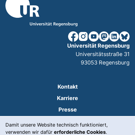
unsere Facebook-Seite (ex
unsere Instagram-Seit
unsere YouTube-Se
unsere Mastod
unsere Lin
unsere
Universität Regensburg
Universitätsstraße 31
93053
Regensburg
Kontakt
Karriere
Presse
Cookie-Hinweis
(externer Link, öffnet
Intranet
Damit unsere Website technisch funktioniert,
verwenden wir dafür
erforderliche Cookies
.
Leichte Sprache