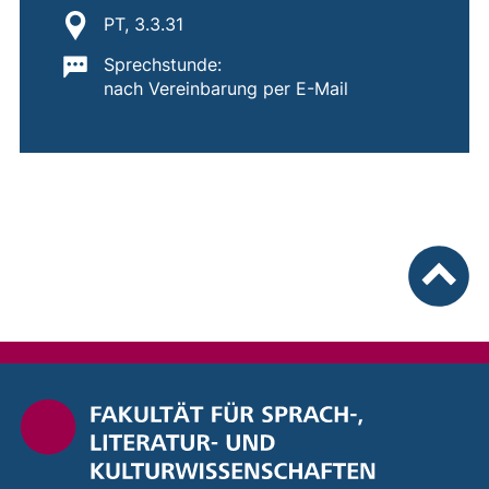
Standort:
PT, 3.3.31
Wichtige Informationen:
Sprechstunde:
nach Vereinbarung per E-Mail
nach ob