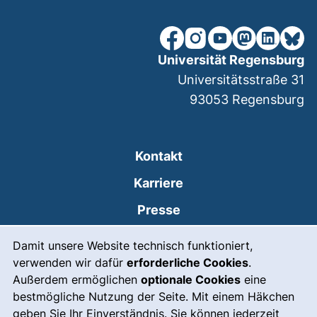
unsere Facebook-Seite (ex
unsere Instagram-Seit
unsere YouTube-Se
unsere Mastod
unsere Lin
unsere
Universität Regensburg
Universitätsstraße 31
93053
Regensburg
Kontakt
Karriere
Presse
Cookie-Hinweis
(externer Link, öffnet
Intranet
Damit unsere Website technisch funktioniert,
verwenden wir dafür
erforderliche Cookies
.
Leichte Sprache
Außerdem ermöglichen
optionale Cookies
eine
Gebärdensprache
bestmögliche Nutzung der Seite. Mit einem Häkchen
geben Sie Ihr Einverständnis. Sie können jederzeit
(externer Link, öffnet