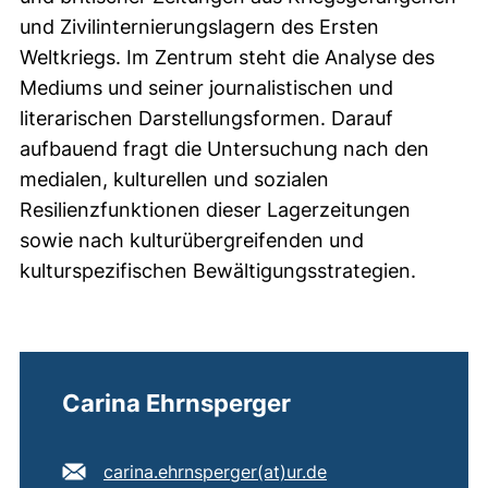
und Zivilinternierungslagern des Ersten
Weltkriegs. Im Zentrum steht die Analyse des
Mediums und seiner journalistischen und
literarischen Darstellungsformen. Darauf
aufbauend fragt die Untersuchung nach den
medialen, kulturellen und sozialen
Resilienzfunktionen dieser Lagerzeitungen
sowie nach kulturübergreifenden und
kulturspezifischen Bewältigungsstrategien.
Carina Ehrnsperger
E-Mail Adresse:
(öffnet Ihr E-Mail
carina.ehrnsperger​(at)​ur.de