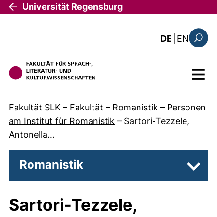
Direkt zum Inhalt
Universität Regensburg
: the c
DE
|
EN
Suchfo
Menü
Fakultät SLK
–
Fakultät
–
Romanistik
–
Personen
am Institut für Romanistik
–
Sartori-Tezzele,
Antonella…
Romanistik
Unter
Sartori-Tezzele,