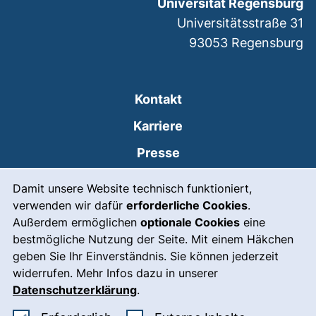
Universität Regensburg
Universitätsstraße 31
93053
Regensburg
Kontakt
Karriere
Presse
Cookie-Hinweis
(externer Link, öffnet
Intranet
Damit unsere Website technisch funktioniert,
verwenden wir dafür
erforderliche Cookies
.
Leichte Sprache
Außerdem ermöglichen
optionale Cookies
eine
Gebärdensprache
bestmögliche Nutzung der Seite. Mit einem Häkchen
geben Sie Ihr Einverständnis. Sie können jederzeit
(externer Link, öffnet
Notfall
widerrufen. Mehr Infos dazu in unserer
Impressum
Datenschutzerklärung
.
Barrierefreiheit