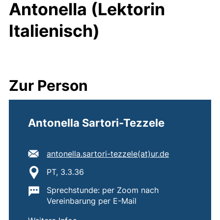
Antonella (Lektorin
Italienisch)
Zur Person
Antonella Sartori-Tezzele
E-Mail Adresse:
(öffnet Ihr E
antonella.sartori-tezzele​(at)​ur.de
Standort:
PT, 3.3.36
Wichtige Informationen:
Sprechstunde: per Zoom nach
Vereinbarung per E-Mail