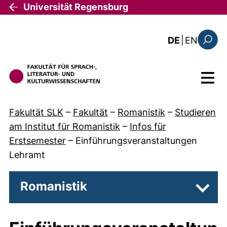
Direkt zum Inhalt
Universität Regensburg
: the c
DE
|
EN
Suchfo
Menü
Fakultät SLK
–
Fakultät
–
Romanistik
–
Studieren
am Institut für Romanistik
–
Infos für
Erstsemester
–
Einführungsveranstaltungen
Lehramt
Romanistik
Unter