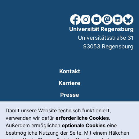
unsere Facebook-Seite (ex
unsere Instagram-Seit
unsere YouTube-Se
unsere Mastod
unsere Lin
unsere
Universität Regensburg
Universitätsstraße 31
93053
Regensburg
Kontakt
Karriere
Presse
Cookie-Hinweis
(externer Link, öffnet
Intranet
Damit unsere Website technisch funktioniert,
verwenden wir dafür
erforderliche Cookies
.
Leichte Sprache
Außerdem ermöglichen
optionale Cookies
eine
Gebärdensprache
bestmögliche Nutzung der Seite. Mit einem Häkchen