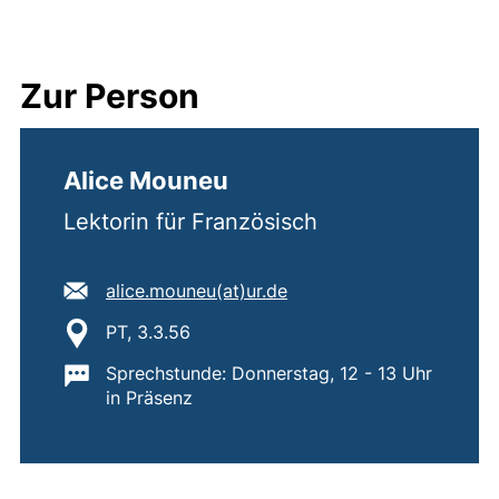
Zur Person
Alice Mouneu
Lektorin für Französisch
E-Mail Adresse:
(öffnet Ihr E-Mail-Progr
alice.mouneu​(at)​ur.de
Standort:
PT, 3.3.56
Wichtige Informationen:
Sprechstunde: Donnerstag, 12 - 13 Uhr
in Präsenz