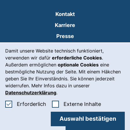
Kontakt
Karriere
Presse
Cookie-Hinweis
(externer Link, öffnet
Intranet
Damit unsere Website technisch funktioniert,
verwenden wir dafür
erforderliche Cookies
.
Leichte Sprache
Außerdem ermöglichen
optionale Cookies
eine
Gebärdensprache
bestmögliche Nutzung der Seite. Mit einem Häkchen
geben Sie Ihr Einverständnis. Sie können jederzeit
(externer Link, öffnet
Notfall
widerrufen. Mehr Infos dazu in unserer
Impressum
Datenschutzerklärung
.
Barrierefreiheit
Erforderliche Cookies akzeptieren
: Externe In
Erforderlich
Externe Inhalte
Datenschutz
Auswahl bestätigen
Cookie-Einstellungen