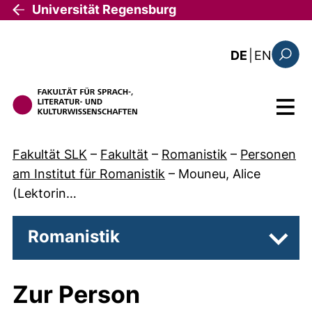
Direkt zum Inhalt
Universität Regensburg
: the c
DE
|
EN
Suchfo
Menü
Fakultät SLK
–
Fakultät
–
Romanistik
–
Personen
am Institut für Romanistik
–
Mouneu, Alice
(Lektorin…
Romanistik
Unter
Zur Person