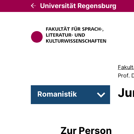
Universität Regensburg
Fakult
Prof. D
Ju
Romanistik
Unterseiten 
Zur Person