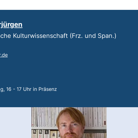
erjürgen
che Kulturwissenschaft (Frz. und Span.)
(öffnet Ihr E-Mail-Programm)
r.de
tartet einen Telefonanruf, wenn Ihr Gerät dies zulässt)
n:
g, 16 - 17 Uhr in Präsenz