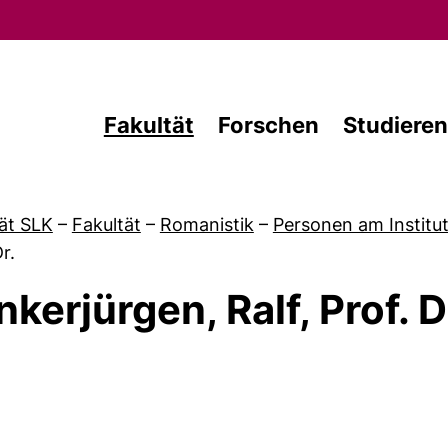
Direkt zum Inhalt
Fakultät
Forschen
Studieren
ät SLK
–
Fakultät
–
Romanistik
–
Personen am Institut
r.
nkerjürgen, Ralf, Prof. D
von Aktuelles