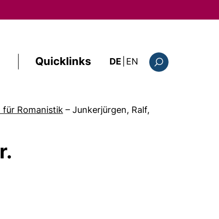
Quicklinks
: the current page i
DE
|
EN
Suchformular
 für Romanistik
–
Junkerjürgen, Ralf,
r.